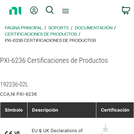
Regresar
Mi cuenta
Búsqueda
C
a
la
página
PÁGINA PRINCIPAL
SOPORTE
DOCUMENTACIÓN
principal
CERTIFICACIONES DE PRODUCTOS
PXI-6236 CERTIFICACIONES DE PRODUCTOS
PXI-6236 Certificaciones de Productos
192236-02L
CCA,NI PXI-6236
Símbolo
Descripción
Certificación
EU & UK Declarations of