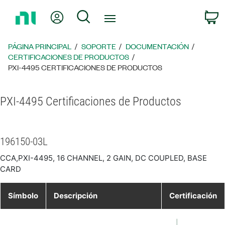
Regresar
Mi cuenta
Búsqueda
C
a
la
página
PÁGINA PRINCIPAL
SOPORTE
DOCUMENTACIÓN
principal
CERTIFICACIONES DE PRODUCTOS
PXI-4495 CERTIFICACIONES DE PRODUCTOS
PXI-4495 Certificaciones de Productos
196150-03L
CCA,PXI-4495, 16 CHANNEL, 2 GAIN, DC COUPLED, BASE
CARD
Símbolo
Descripción
Certificación