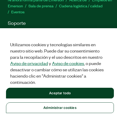
Emerson
Sala de prensa
Cadena logística / calidad
Eventos
Soporte
Descargas
Documentación de productos
Foros de
discusión
Activar un producto
Enviar solicitud de servicio
Comentarios
Utilizamos cookies y tecnologías similares en
nuestro sitio web. Puede dar su consentimiento
para la recopilación y el uso descritos en nuestro
Twitter
Facebook
LinkedIn
YouTu
In
Aviso de privacidad
y
Aviso de cookies
, o puede
desactivar o cambiar cómo se utilizan las cookies
haciendo clic en "Administrar cookies" a
©
NATIONAL INSTRUMENTS CORP. TODOS LOS DERECHOS
continuación.
RESERVADOS.
Aceptar todo
LEGAL
|
IMPRINT
|
PRIVACIDAD
|
Administrar cookies
Administrar cookies