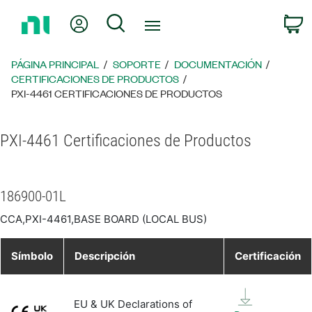
Regresar
Mi cuenta
Búsqueda
C
a
la
página
PÁGINA PRINCIPAL
SOPORTE
DOCUMENTACIÓN
principal
CERTIFICACIONES DE PRODUCTOS
PXI-4461 CERTIFICACIONES DE PRODUCTOS
PXI-4461 Certificaciones de Productos
186900-01L
CCA,PXI-4461,BASE BOARD (LOCAL BUS)
Símbolo
Descripción
Certificación
EU & UK Declarations of