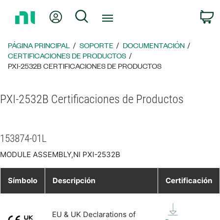
Regresar
Mi cuenta
Búsqueda
C
a
la
página
PÁGINA PRINCIPAL
SOPORTE
DOCUMENTACIÓN
principal
CERTIFICACIONES DE PRODUCTOS
PXI-2532B CERTIFICACIONES DE PRODUCTOS
PXI-2532B Certificaciones de Productos
153874-01L
MODULE ASSEMBLY,NI PXI-2532B
Símbolo
Descripción
Certificación
EU & UK Declarations of