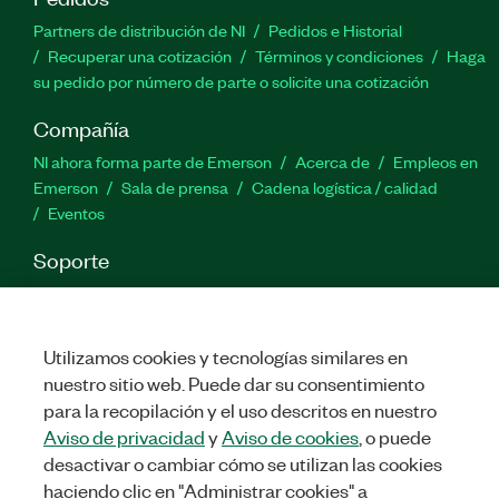
Partners de distribución de NI
Pedidos e Historial
Recuperar una cotización
Términos y condiciones
Haga
su pedido por número de parte o solicite una cotización
Compañía
NI ahora forma parte de Emerson
Acerca de
Empleos en
Emerson
Sala de prensa
Cadena logística / calidad
Eventos
Soporte
Descargas
Documentación de productos
Foros de
discusión
Activar un producto
Enviar solicitud de servicio
Comentarios
Utilizamos cookies y tecnologías similares en
nuestro sitio web. Puede dar su consentimiento
para la recopilación y el uso descritos en nuestro
Twitter
Facebook
LinkedIn
YouTu
In
Aviso de privacidad
y
Aviso de cookies
, o puede
desactivar o cambiar cómo se utilizan las cookies
haciendo clic en "Administrar cookies" a