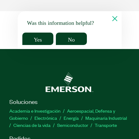
Was this information helpful?
Yes
No
Soluciones
Academia e Investigación
Aeroespacial, Defensa y
Gobierno
Electrónica
Energía
Maquinaria Industrial
Ciencias de la vida
Semiconductor
Transporte
Pedidos