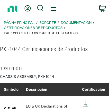
Regresar
Mi cuenta
Búsqueda
C
a
la
página
PÁGINA PRINCIPAL
SOPORTE
DOCUMENTACIÓN
principal
CERTIFICACIONES DE PRODUCTOS
PXI-1044 CERTIFICACIONES DE PRODUCTOS
PXI-1044 Certificaciones de Productos
192011-01L
CHASSIS ASSEMBLY, PXI-1044
Símbolo
Descripción
Certificación
EU & UK Declarations of