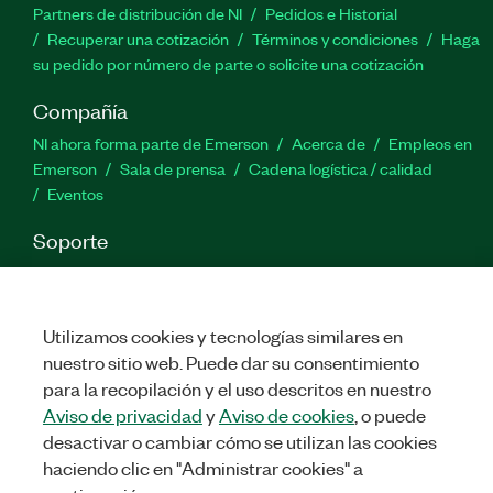
Partners de distribución de NI
Pedidos e Historial
Recuperar una cotización
Términos y condiciones
Haga
su pedido por número de parte o solicite una cotización
Compañía
NI ahora forma parte de Emerson
Acerca de
Empleos en
Emerson
Sala de prensa
Cadena logística / calidad
Eventos
Soporte
Descargas
Documentación de productos
Foros de
discusión
Activar un producto
Enviar solicitud de servicio
Comentarios
Utilizamos cookies y tecnologías similares en
nuestro sitio web. Puede dar su consentimiento
para la recopilación y el uso descritos en nuestro
Twitter
Facebook
LinkedIn
YouTu
In
Aviso de privacidad
y
Aviso de cookies
, o puede
desactivar o cambiar cómo se utilizan las cookies
haciendo clic en "Administrar cookies" a
©
NATIONAL INSTRUMENTS CORP. TODOS LOS DERECHOS