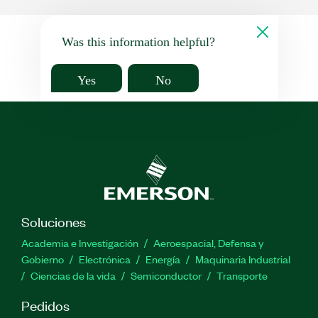
Was this information helpful?
Yes
No
Soluciones
Academia e Investigación
Aeroespacial, Defensa y
Gobierno
Electrónica
Energía
Maquinaria Industrial
Ciencias de la vida
Semiconductor
Transporte
Pedidos