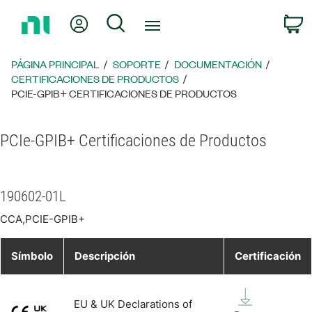
Regresar
Mi cuenta
Búsqueda
C
a
la
página
PÁGINA PRINCIPAL
SOPORTE
DOCUMENTACIÓN
principal
CERTIFICACIONES DE PRODUCTOS
PCIE-GPIB+ CERTIFICACIONES DE PRODUCTOS
PCIe-GPIB+ Certificaciones de Productos
190602-01L
CCA,PCIE-GPIB+
Símbolo
Descripción
Certificación
EU & UK Declarations of