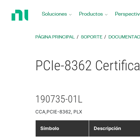
Regresar
a
Soluciones
Productos
Perspectiv
la
página
principal
PÁGINA PRINCIPAL
SOPORTE
DOCUMENTAC
PCIe-8362 Certific
190735-01L
CCA,PCIE-8362, PLX
Símbolo
Descripción