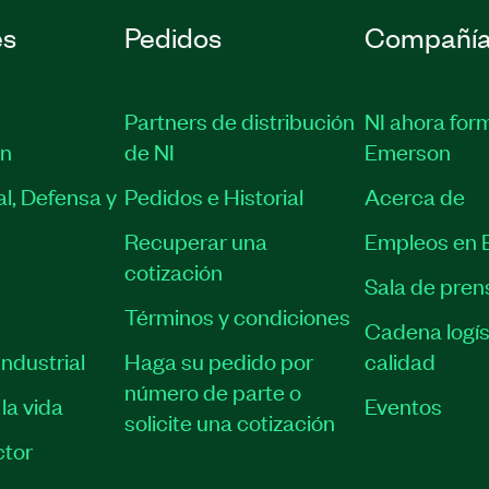
es
Pedidos
Compañí
Partners de distribución
NI ahora for
ón
de NI
Emerson
l, Defensa y
Pedidos e Historial
Acerca de
Recuperar una
Empleos en 
cotización
Sala de pren
Términos y condiciones
Cadena logís
ndustrial
Haga su pedido por
calidad
número de parte o
la vida
Eventos
solicite una cotización
tor