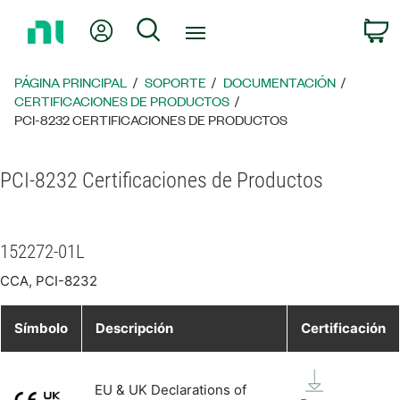
Regresar
Mi cuenta
Búsqueda
C
a
la
página
PÁGINA PRINCIPAL
SOPORTE
DOCUMENTACIÓN
principal
CERTIFICACIONES DE PRODUCTOS
PCI-8232 CERTIFICACIONES DE PRODUCTOS
PCI-8232 Certificaciones de Productos
152272-01L
CCA, PCI-8232
Símbolo
Descripción
Certificación
EU & UK Declarations of