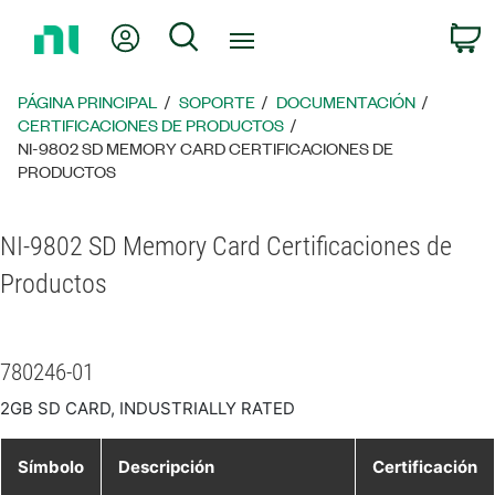
Regresar
Mi cuenta
Búsqueda
C
a
la
página
PÁGINA PRINCIPAL
SOPORTE
DOCUMENTACIÓN
principal
CERTIFICACIONES DE PRODUCTOS
NI-9802 SD MEMORY CARD CERTIFICACIONES DE
PRODUCTOS
NI-9802 SD Memory Card Certificaciones de
Productos
780246-01
2GB SD CARD, INDUSTRIALLY RATED
Símbolo
Descripción
Certificación