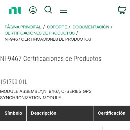
Regresar
Mi cuenta
Búsqueda
C
a
la
página
PÁGINA PRINCIPAL
SOPORTE
DOCUMENTACIÓN
principal
CERTIFICACIONES DE PRODUCTOS
NI-9467 CERTIFICACIONES DE PRODUCTOS
NI-9467 Certificaciones de Productos
151799-01L
MODULE ASSEMBLY,NI 9467, C-SERIES GPS
SYNCHRONIZATION MODULE
Símbolo
Descripción
Certificación