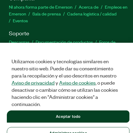
NI ahora forma parte de Emerson
Acerca de
Empleos en
Emerson
Sala de prensa
Cadena logística / calidad
Eventos
Soporte
Descargas
Documentación de productos
Foros de
discusión
Activar un producto
Enviar solicitud de servicio
Comentarios
Utilizamos cookies y tecnologías similares en
nuestro sitio web. Puede dar su consentimiento
Twitter
Facebook
LinkedIn
YouTu
In
para la recopilación y el uso descritos en nuestro
Aviso de privacidad
y
Aviso de cookies
, o puede
desactivar o cambiar cómo se utilizan las cookies
haciendo clic en "Administrar cookies" a
©
NATIONAL INSTRUMENTS CORP. TODOS LOS DERECHOS
RESERVADOS.
continuación.
LEGAL
|
IMPRINT
|
PRIVACIDAD
|
Administrar cookies
Aceptar todo