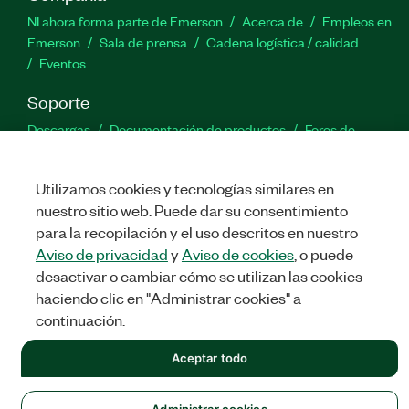
NI ahora forma parte de Emerson
Acerca de
Empleos en
Emerson
Sala de prensa
Cadena logística / calidad
Eventos
Soporte
Descargas
Documentación de productos
Foros de
discusión
Activar un producto
Enviar solicitud de servicio
Comentarios
Utilizamos cookies y tecnologías similares en
nuestro sitio web. Puede dar su consentimiento
Twitter
Facebook
LinkedIn
YouTu
In
para la recopilación y el uso descritos en nuestro
Aviso de privacidad
y
Aviso de cookies
, o puede
desactivar o cambiar cómo se utilizan las cookies
haciendo clic en "Administrar cookies" a
©
NATIONAL INSTRUMENTS CORP. TODOS LOS DERECHOS
RESERVADOS.
continuación.
LEGAL
|
IMPRINT
|
PRIVACIDAD
|
Administrar cookies
Aceptar todo