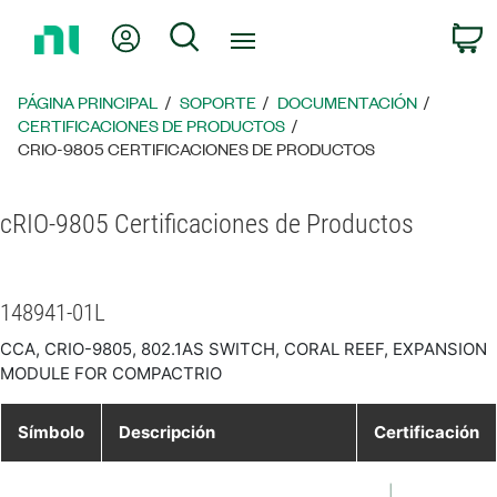
Regresar
Mi cuenta
Búsqueda
C
a
la
página
PÁGINA PRINCIPAL
SOPORTE
DOCUMENTACIÓN
principal
CERTIFICACIONES DE PRODUCTOS
CRIO-9805 CERTIFICACIONES DE PRODUCTOS
cRIO-9805 Certificaciones de Productos
148941-01L
CCA, CRIO-9805, 802.1AS SWITCH, CORAL REEF, EXPANSION
MODULE FOR COMPACTRIO
Símbolo
Descripción
Certificación