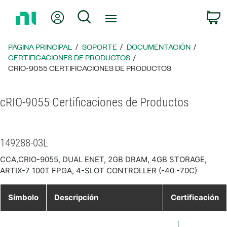
Regresar
Mi cuenta
Búsqueda
C
a
la
página
PÁGINA PRINCIPAL
SOPORTE
DOCUMENTACIÓN
principal
CERTIFICACIONES DE PRODUCTOS
CRIO-9055 CERTIFICACIONES DE PRODUCTOS
cRIO-9055 Certificaciones de Productos
149288-03L
CCA,CRIO-9055, DUAL ENET, 2GB DRAM, 4GB STORAGE,
ARTIX-7 100T FPGA, 4-SLOT CONTROLLER (-40 -70C)
Símbolo
Descripción
Certificación