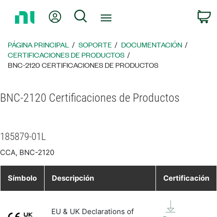
Regresar
Mi cuenta
Búsqueda
C
a
la
página
PÁGINA PRINCIPAL
SOPORTE
DOCUMENTACIÓN
principal
CERTIFICACIONES DE PRODUCTOS
BNC-2120 CERTIFICACIONES DE PRODUCTOS
BNC-2120 Certificaciones de Productos
185879-01L
CCA, BNC-2120
Símbolo
Descripción
Certificación
EU & UK Declarations of