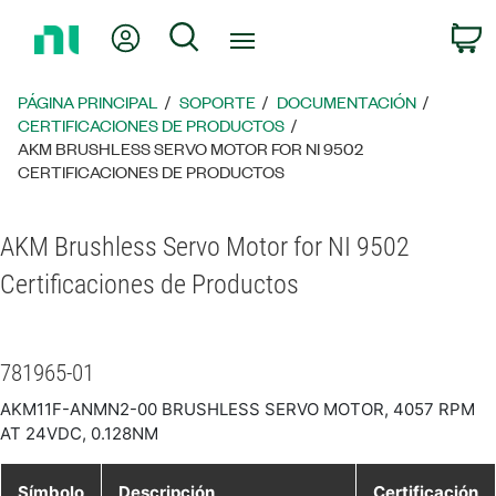
Regresar
Mi cuenta
Búsqueda
C
a
la
página
PÁGINA PRINCIPAL
SOPORTE
DOCUMENTACIÓN
principal
CERTIFICACIONES DE PRODUCTOS
AKM BRUSHLESS SERVO MOTOR FOR NI 9502
CERTIFICACIONES DE PRODUCTOS
AKM Brushless Servo Motor for NI 9502
Certificaciones de Productos
781965-01
AKM11F-ANMN2-00 BRUSHLESS SERVO MOTOR, 4057 RPM
AT 24VDC, 0.128NM
Símbolo
Descripción
Certificación