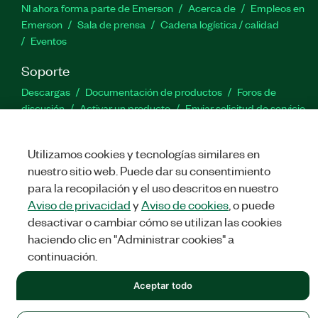
NI ahora forma parte de Emerson
Acerca de
Empleos en
Emerson
Sala de prensa
Cadena logística / calidad
Eventos
Soporte
Descargas
Documentación de productos
Foros de
discusión
Activar un producto
Enviar solicitud de servicio
Comentarios
Utilizamos cookies y tecnologías similares en
Twitter
Facebook
LinkedIn
YouTu
In
nuestro sitio web. Puede dar su consentimiento
para la recopilación y el uso descritos en nuestro
Aviso de privacidad
y
Aviso de cookies
, o puede
desactivar o cambiar cómo se utilizan las cookies
©
NATIONAL INSTRUMENTS CORP. TODOS LOS DERECHOS
RESERVADOS.
haciendo clic en "Administrar cookies" a
continuación.
LEGAL
|
IMPRINT
|
PRIVACIDAD
|
Administrar cookies
Aceptar todo