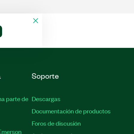
a
Soporte
ma parte de
Descargas
Documentación de productos
Foros de discusión
Emerson