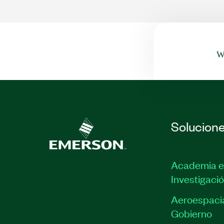
Wa
Solucion
Academia e
Investigaci
Aeroespacia
Gobierno