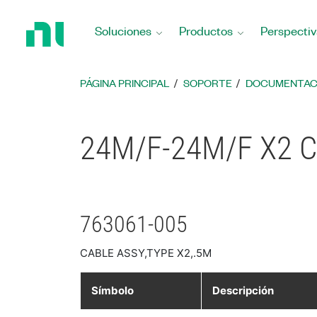
Regresar
a
Soluciones
Productos
Perspectiv
la
página
principal
PÁGINA PRINCIPAL
SOPORTE
DOCUMENTAC
24M/F-24M/F X2 Ca
763061-005
CABLE ASSY,TYPE X2,.5M
Símbolo
Descripción