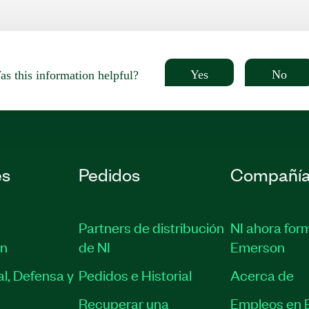
Yes
No
s this information helpful?
es
Pedidos
Compañí
Partners de distribución
NI ahora for
ón
de NI
Emerson
l, Defensa y
Pedidos e Historial
Acerca de
Recuperar una
Empleos en 