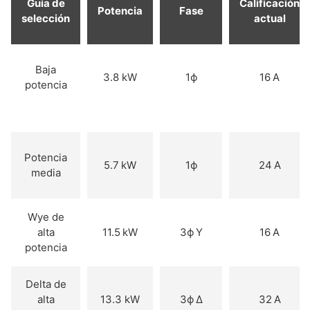
​Guía de
​Calificación
​Potencia
​Fase
selección
actual
​Baja
​3.8 kW
​1ϕ
​16 A
potencia
Potencia
​5.7 kW
​1ϕ
​24 A
media
​Wye de
alta
11.5 kW
​3ϕ Y
​16 A
potencia
​Delta de
alta
13.3 kW
​3ϕ Δ
​32 A