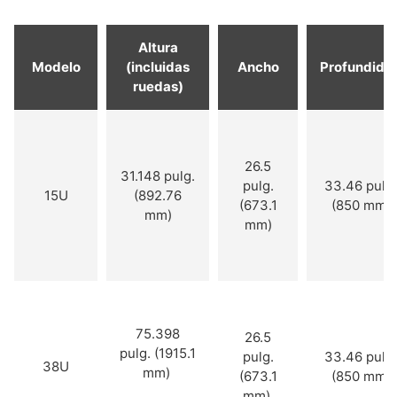
Altura
Modelo
(incluidas
Ancho
Profundida
ruedas)
26.5
31.148 pulg.
pulg.
33.46 pulg.
15U
(892.76
(673.1
(850 mm)
mm)
mm)
75.398
26.5
pulg. (1915.1
pulg.
33.46 pulg.
38U
mm)
(673.1
(850 mm)
mm)