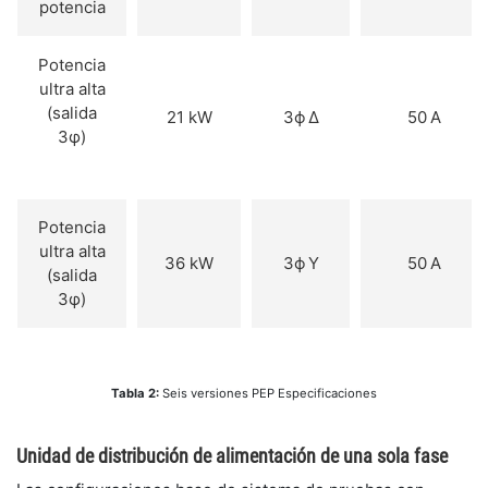
potencia
Potencia
ultra alta
(salida
21 kW
3ϕ Δ
​50 A
3φ)
​Potencia
ultra alta
36 kW
​3ϕ Y
​50 A
(salida
3φ)
​Tabla 2:
Seis versiones PEP Especificaciones
​Unidad de distribución de alimentación de una sola fase