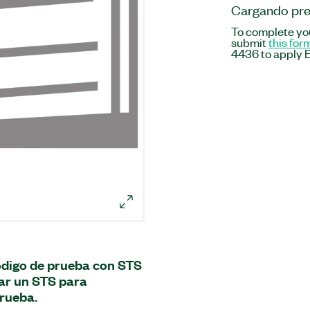
Cargando pre
To complete you
submit
this for
4436 to apply E
ódigo de prueba con STS
ar un STS para
prueba.