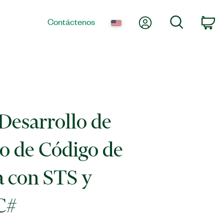
Mi cuenta
Búsqueda
Contáctenos
Ca
Desarrollo de
 de Código de
 con STS y
C#