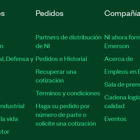
trategias y métodos de
es
Pedidos
Compañí
Partners de distribución
NI ahora for
ón
de NI
Emerson
l, Defensa y
Pedidos e Historial
Acerca de
semiconductor test
ogram Development with
Recuperar una
Empleos en 
cotización
Sala de pren
e Virtual or Private
Términos y condiciones
Cadena logís
ndustrial
Haga su pedido por
calidad
número de parte o
la vida
Eventos
solicite una cotización
tor