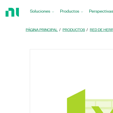
Regresar
a
Soluciones
Productos
Perspectiva
la
página
principal
PÁGINA PRINCIPAL
PRODUCTOS
RED DE HER