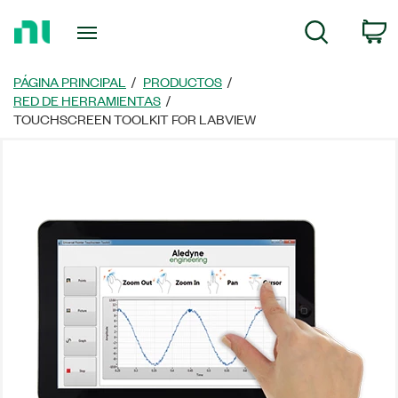
Regresar
C
Búsqueda
a
la
página
PÁGINA PRINCIPAL
PRODUCTOS
principal
RED DE HERRAMIENTAS
TOUCHSCREEN TOOLKIT FOR LABVIEW