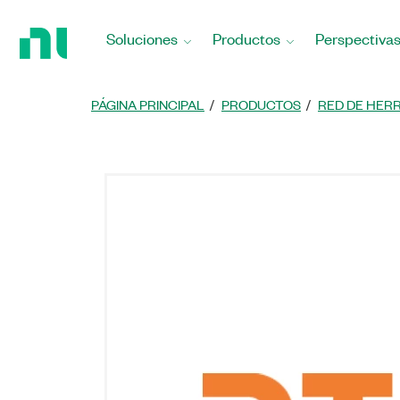
Regresar
a
Soluciones
Productos
Perspectiva
la
página
principal
PÁGINA PRINCIPAL
PRODUCTOS
RED DE HER