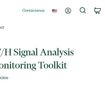
Mi cuenta
Búsqueda
Contáctenos
Ca
KIT
H Signal Analysis
nitoring Toolkit
cios