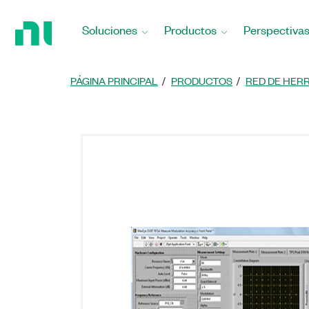
Regresar
a
Soluciones
Productos
Perspectiva
la
página
principal
PÁGINA PRINCIPAL
PRODUCTOS
RED DE HER