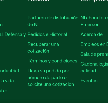
Partners de distribución
NI ahora for
ón
de NI
Emerson
l, Defensa y
Pedidos e Historial
Acerca de
Recuperar una
Empleos en 
cotización
Sala de pren
Términos y condiciones
Cadena logís
ndustrial
Haga su pedido por
calidad
número de parte o
la vida
Eventos
solicite una cotización
tor