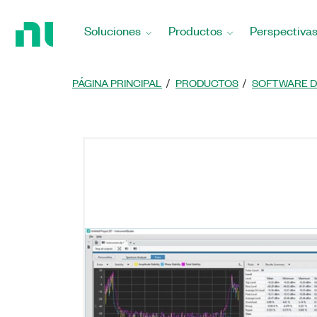
Regresar
a
Soluciones
Productos
Perspectiva
la
página
principal
PÁGINA PRINCIPAL
PRODUCTOS
SOFTWARE D