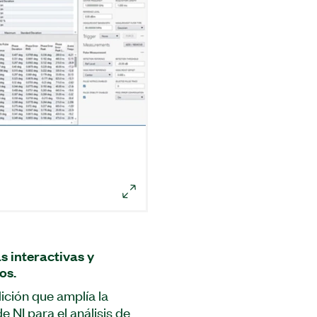
s interactivas y
os.
ción que amplía la
 NI para el análisis de