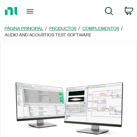
Regresar
C
Búsqueda
a
la
página
PÁGINA PRINCIPAL
PRODUCTOS
COMPLEMENTOS
principal
AUDIO AND ACOUSTICS TEST SOFTWARE