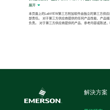
所有類型的控制項客制化：量表、圖形、
展开
按鈕與一般按鈕等。
本页面上的LabVIEW第三方附加软件由独立的第三方供
部责任。 对于第三方供应商提供的任何产品性能、产品描
产品
编号：
784530-35
负责。 对于第三方供应商提供的产品、参考内容或陈述，
解決方案