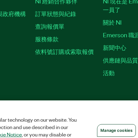
NI 經銷合作夥伴
NI 現在是 Em
一員了
與政府機構
訂單狀態與紀錄
關於 NI
查詢報價單
Emerson 
服務條款
新聞中心
依料號訂購或索取報價
供應鏈與品
活動
權
|
MANAGE COOKIES
©
2026
NATIONAL INSTRUMENTS CORP. 保留所有
lar technology on our website. You
ection and use described in our
Manage cookies
ie Notice
, or you may disable or