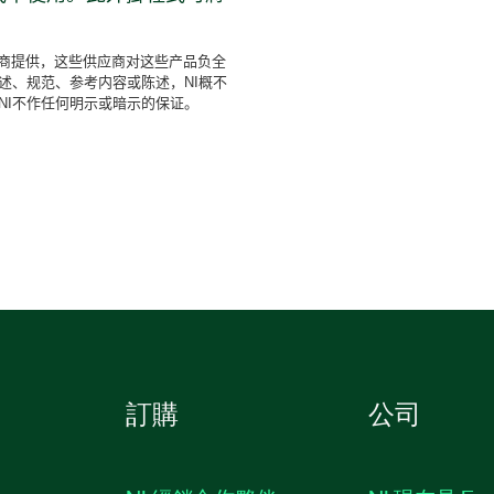
圖表、環狀項目、圖示架構
应商提供，这些供应商对这些产品负全
述、规范、参考内容或陈述，NI概不
NI不作任何明示或暗示的保证。
訂購
公司