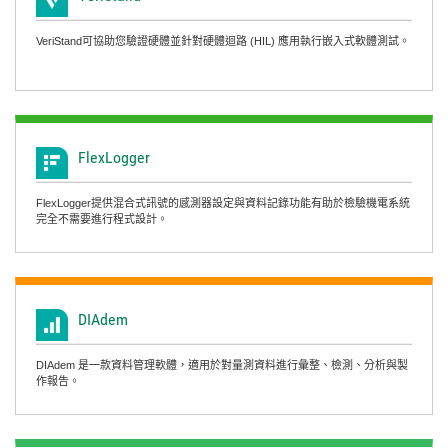
VeriStand可協助您驗證硬體並針對硬體迴路 (HIL) 應用執行嵌入式軟體測試。
FlexLogger
FlexLogger提供混合式訊號的感測器設定與資料記錄功能有助於檢驗機電系統
完全不需要進行程式設計。
DIAdem
DIAdem 是一款資料管理軟體，適用於對量測資料進行彙整、檢測、分析與製
作報告。