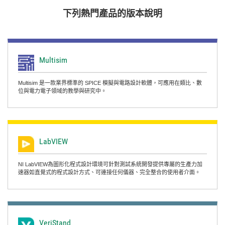
下列
熱門
產品
的
版本
說明
Multisim
Multisim 是一款業界標準的 SPICE 模擬與電路設計軟體，可應用在類比、數
位與電力電子領域的教學與研究中。
LabVIEW
NI LabVIEW為圖形化程式設計環境可針對測試系統開發提供專屬的生產力加
速器如直覺式的程式設計方式、可連接任何儀器、完全整合的使用者介面。
VeriStand