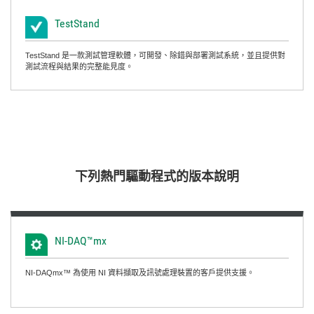
TestStand
TestStand 是一款測試管理軟體，可開發、除錯與部署測試系統，並且提供對
測試流程與結果的完整能見度。
下列
熱門
驅動
程式
的
版本
說明
NI-
DAQ™mx
NI-DAQmx™ 為使用 NI 資料擷取及訊號處理裝置的客戶提供支援。