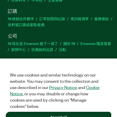
訂購
NI 經銷合作夥伴
訂單狀態與紀錄
查詢報價單
服務條款
依料號訂購或索取報價
公司
NI 現在是 Emerson 旗下一員了
關於 NI
Emerson 職涯發展
新聞中心
供應鏈與品質
活動
支援
下載
產品說明書
討論區
啟動產品
提交服務需求
網
站建議
We use cookies and similar technology on our
website. You may consent to the collection and
use described in our
Privacy Notice
and
Cookie
Twitter
Facebook
YouTu
In
Notice
, or you may disable or change how
cookies are used by clicking on "Manage
cookies" below.
©
2026
NATIONAL INSTRUMENTS CORP. 保留所有權利。