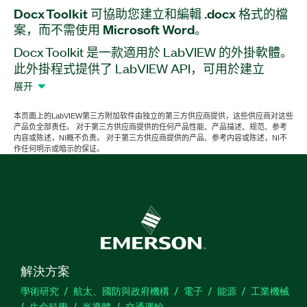
Docx Toolkit 可
協助
您
建立
和
編輯 .docx 格式
的
檔
案，
而
不需
使用 Microsoft Word。
Docx Toolkit 是一款適用於 LabVIEW 的外掛軟體。
此外掛程式提供了 LabVIEW API，可用於建立
Microsoft Word Open XML 格式文件 (.docx) 檔
展开
案。使用此外掛程式，您無須安裝 ActiveX、
Component Object Model (COM) 或 Microsoft
本页面上的LabVIEW第三方附加软件由独立的第三方供应商提供，这些供应商对这些
产品负全部责任。 对于第三方供应商提供的任何产品性能、产品描述、规范、参考
Word 就能建立 .docx 檔案。您還可以開啟和編輯
内容或陈述，NI概不负责。 对于第三方供应商提供的产品、参考内容或陈述，NI不
現有的 .docx 和 MIME HTML (.mht) 檔案。您可以
作任何明示或暗示的保证。
使用 Docx Toolkit 讀取和寫入文件、在插入文字時
修改字型和樣式設定，以及插入和修改表格、影
像、頁首、頁尾等項目。
产品
编号：
784580-35
解決方案
學術研究
航太、國防與政府機構
電子
能源
工業機械
生命科學
半導體
交通運輸