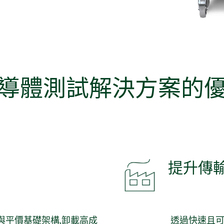
導體
測試
解決
方案
的
提升傳
架構與平價基礎架構,卸載高成
透過快速且可