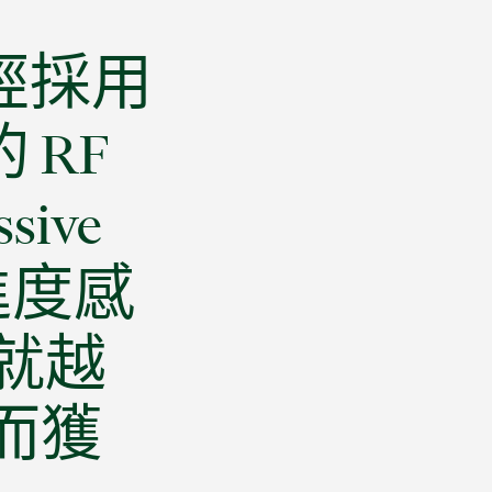
經採用
 RF
ive
進度感
,就越
而獲