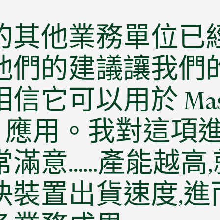
的其他業務單位已
...他們的建議讓我們的
信它可以用於 Mass
MO 應用。我對這項
滿意......產能越高
快裝置出貨速度,進