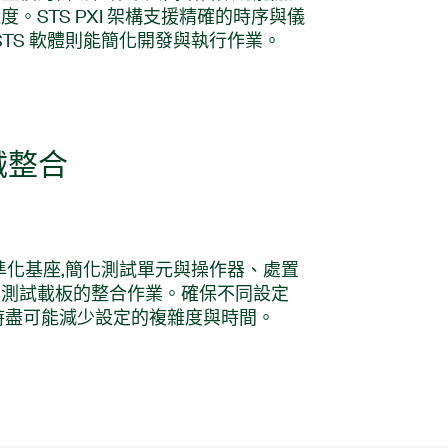
。STS PXI 架構支援精確的時序與儀
 STS 軟體則能簡化開發與執行作業。
械整合
 標準化基座,簡化測試單元與操作器、處置
與測試載板的整合作業。確保不同設定
時盡可能減少設定的複雜度與時間。