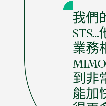
我們
STS
業務相
MI
到非常
能加