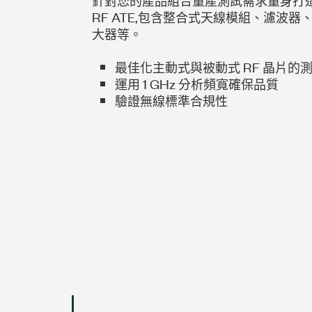
RF ATE,包含整合式天線模組、濾波器
大器等。
最佳化主動式與被動式 RF 晶片的
運用 1 GHz 分析頻寬確保品質
驗證無線標準合規性