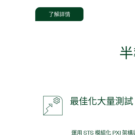
了解詳情
半
最佳化大量測試
運用 STS 模組化 PXI 