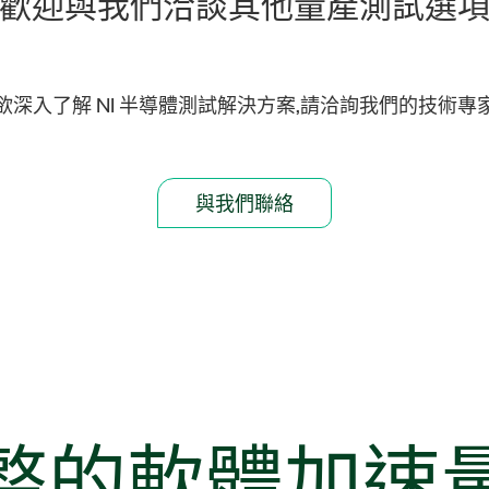
歡迎與我們洽談其他量產測試選
欲深入了解 NI 半導體測試解決方案,請洽詢我們的技術專
與我們聯絡
整
的
軟體
加速