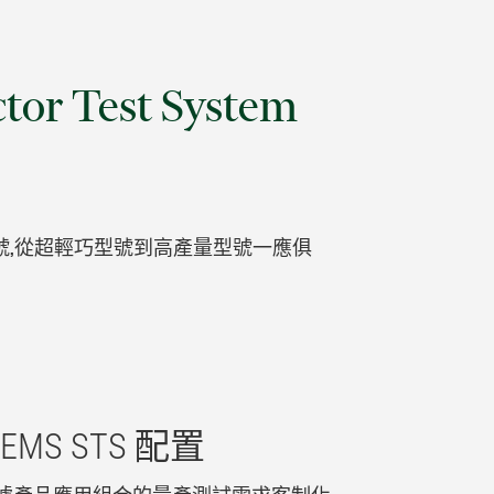
or Test System
型號,從超輕巧型號到高產量型號一應俱
EMS STS 配置
據產品應用組合的量產測試需求客制化