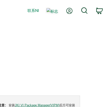
我的账户
搜索
联系NI
购
注意：
安装
JKI VI Package Manager(VIPM)
后方可安装