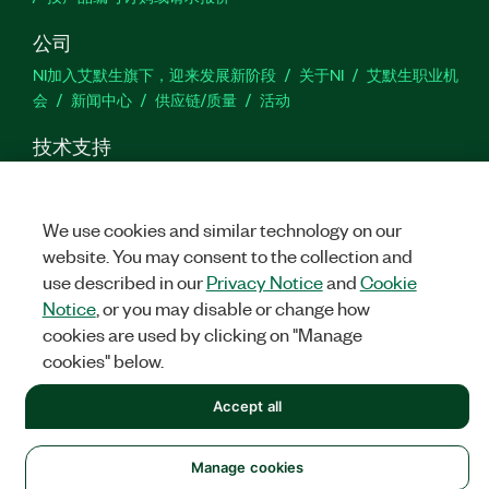
公司
NI加入艾默生旗下，迎来发展新阶段
关于NI
艾默生职业机
会
新闻中心
供应链/质量
活动
技术支持
下载
产品文档
激活产品
提交服务申请
网站反馈
We use cookies and similar technology on our
we
website. You may consent to the collection and
use described in our
Privacy Notice
and
Cookie
Notice
, or you may disable or change how
cookies are used by clicking on "Manage
©
NATIONAL INSTRUMENTS CORP. 恩艾 (中国) 仪器有限公司 版权所
有.
沪ICP备09002359号.
沪公网安备 31011502018878号
cookies" below.
法律信息
|
IMPRINT
|
中国特定隐私声明
|
隐私声明
|
Manage
Accept all
cookies
Manage cookies