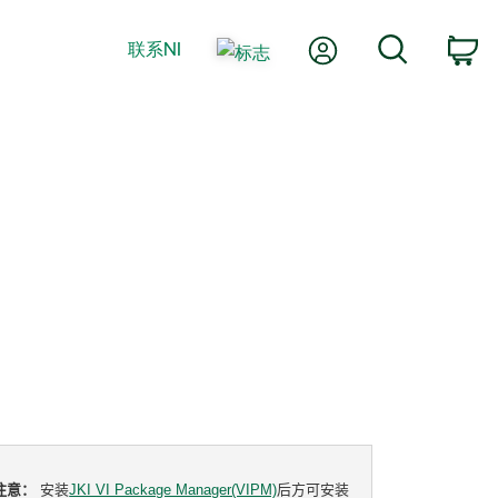
我的账户
搜索
联系NI
购
注意：
安装
JKI VI Package Manager(VIPM)
后方可安装