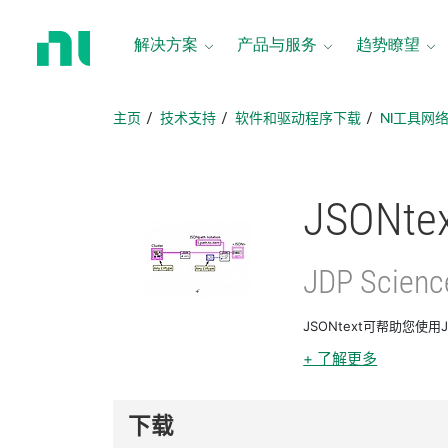
返
回
解决方案
产品与服务
趋势瞭望
主
页
主页
技术支持
软件和驱动程序下载
NI工具网
JSONte
JDP Scienc
JSONtext可帮助您使用J
+ 了解更多
下载