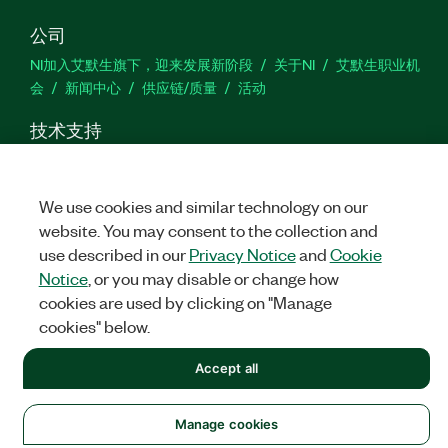
公司
NI加入艾默生旗下，迎来发展新阶段
关于NI
艾默生职业机
会
新闻中心
供应链/质量
活动
技术支持
下载
产品文档
激活产品
提交服务申请
网站反馈
We use cookies and similar technology on our
we
website. You may consent to the collection and
use described in our
Privacy Notice
and
Cookie
Notice
, or you may disable or change how
cookies are used by clicking on "Manage
©
NATIONAL INSTRUMENTS CORP. 恩艾 (中国) 仪器有限公司 版权所
有.
沪ICP备09002359号.
沪公网安备 31011502018878号
cookies" below.
法律信息
|
IMPRINT
|
中国特定隐私声明
|
隐私声明
|
Manage
Accept all
cookies
Manage cookies