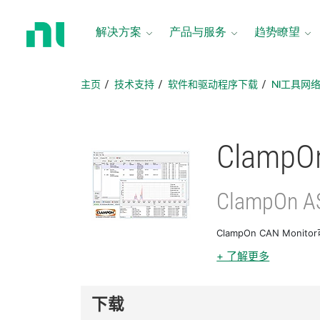
返
回
解决方案
产品与服务
趋势瞭望
主
页
主页
技术支持
软件和驱动程序下载
NI工具网
ClampO
ClampOn A
ClampOn CAN Mo
+ 了解更多
下载