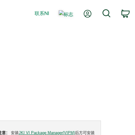
我的账户
搜索
联系NI
购
注意：
安装
JKI VI Package Manager(VIPM)
后方可安装