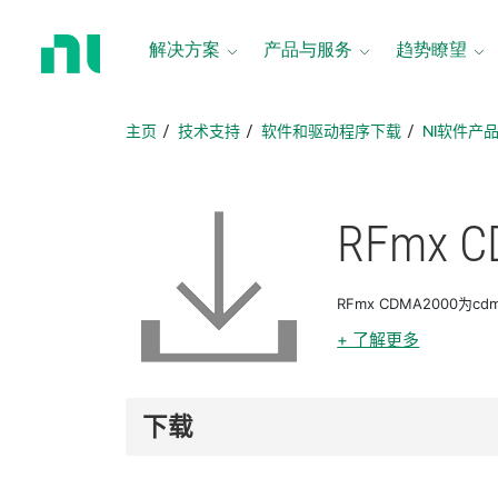
返
回
解决方案
产品与服务
趋势瞭望
主
页
主页
技术支持
软件和驱动程序下载
NI软件产
RFmx C
RFmx CDMA2000为
+ 了解更多
下载