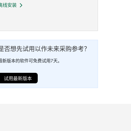
离线安装
是否
想
先
试用
以
作
未来
采购
参考？
最新版本的软件可免费试用7天。
试用最新版本