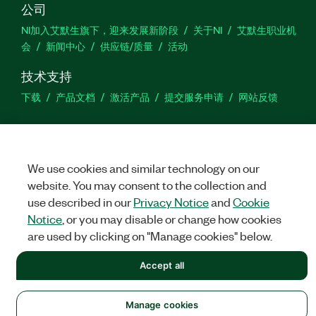
公司
NI加入艾默生旗下，迎来发展新阶段
关于NI
艾默生职业机
会
新闻中心
供应链/质量
活动
技术支持
下载
产品文档
激活产品
提交服务申请
网站反馈
we
We use cookies and similar technology on our
website. You may consent to the collection and
©
NATIONAL INSTRUMENTS CORP. 恩艾 (中国) 仪器有限公司 版权所
use described in our
Privacy Notice
and
Cookie
有.
沪ICP备09002359号.
沪公网安备 31011502018878号
Notice
, or you may disable or change how cookies
are used by clicking on "Manage cookies" below.
法律信息
|
IMPRINT
|
中国特定隐私声明
|
隐私声明
|
Manage
cookies
Accept all
Manage cookies