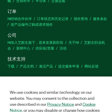
械
生命科学
半导体
交通运输
订单
NI经销合作伙伴
订单状态和历史记录
报价查询
服务条款
按产品编号订购或请求报价
公司
NI加入艾默生旗下，迎来发展新阶段
关于NI
艾默生职业机
会
新闻中心
供应链/质量
活动
技术支持
下载
产品文档
激活产品
提交服务申请
网站反馈
we
We use cookies and similar technology on our
website. You may consent to the collection and
©
NATIONAL INSTRUMENTS CORP. 恩艾 (中国) 仪器有限公司 版权所
use described in our
Privacy Notice
and
Cookie
有.
沪ICP备09002359号.
沪公网安备 31011502018878号
Notice
, or you may disable or change how cookies