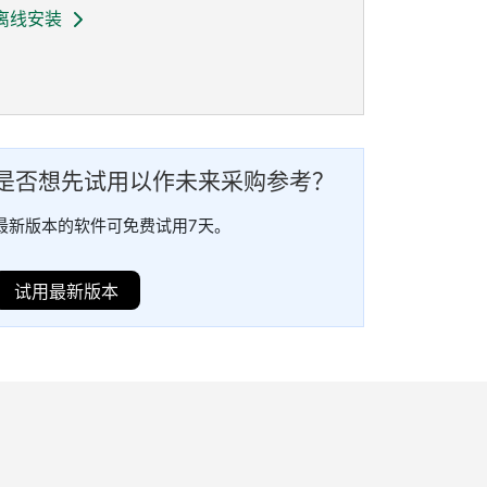
离线安装
是否
想
先
试用
以
作
未来
采购
参考？
最新版本的软件可免费试用7天。
试用最新版本