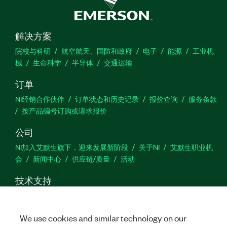
解决方案
院校与科研
航空航天、国防和政府
电子
能源
工业机
械
生命科学
半导体
交通运输
订单
NI经销合作伙伴
订单状态和历史记录
报价查询
服务条款
按产品编号订购或请求报价
公司
NI加入艾默生旗下，迎来发展新阶段
关于NI
艾默生职业机
会
新闻中心
供应链/质量
活动
技术支持
下载
产品文档
激活产品
提交服务申请
网站反馈
We use cookies and similar technology on our
we