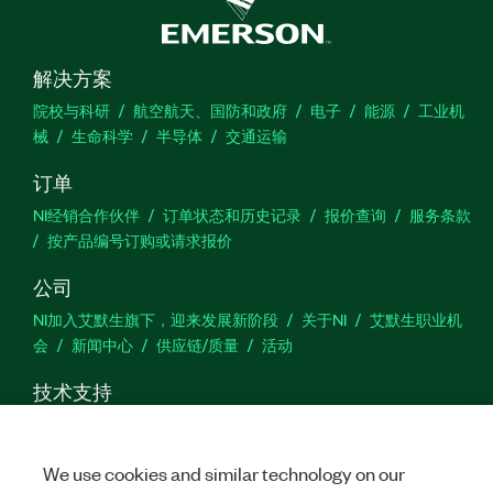
解决方案
院校与科研
航空航天、国防和政府
电子
能源
工业机
械
生命科学
半导体
交通运输
订单
NI经销合作伙伴
订单状态和历史记录
报价查询
服务条款
按产品编号订购或请求报价
公司
NI加入艾默生旗下，迎来发展新阶段
关于NI
艾默生职业机
会
新闻中心
供应链/质量
活动
技术支持
下载
产品文档
激活产品
提交服务申请
网站反馈
We use cookies and similar technology on our
we