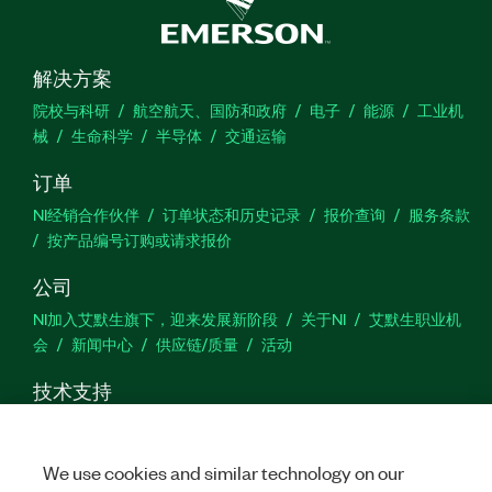
解决方案
院校与科研
航空航天、国防和政府
电子
能源
工业机
械
生命科学
半导体
交通运输
订单
NI经销合作伙伴
订单状态和历史记录
报价查询
服务条款
按产品编号订购或请求报价
公司
NI加入艾默生旗下，迎来发展新阶段
关于NI
艾默生职业机
会
新闻中心
供应链/质量
活动
技术支持
下载
产品文档
激活产品
提交服务申请
网站反馈
We use cookies and similar technology on our
we