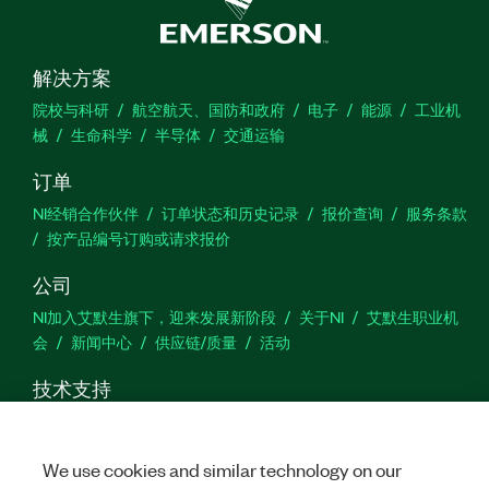
解决方案
院校与科研
航空航天、国防和政府
电子
能源
工业机
械
生命科学
半导体
交通运输
订单
NI经销合作伙伴
订单状态和历史记录
报价查询
服务条款
按产品编号订购或请求报价
公司
NI加入艾默生旗下，迎来发展新阶段
关于NI
艾默生职业机
会
新闻中心
供应链/质量
活动
技术支持
下载
产品文档
激活产品
提交服务申请
网站反馈
We use cookies and similar technology on our
we