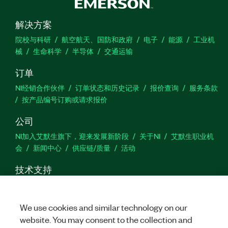
解决方案
院校与科研
航空航天、国防和政府
电子
能源
工业机
械
生命科学
半导体
交通运输
订单
NI经销合作伙伴
订单状态和历史记录
报价查询
服务条款
按产品编号订购或请求报价
公司
NI加入艾默生旗下，迎来发展新阶段
关于NI
艾默生职业机
会
新闻中心
供应链/质量
活动
技术支持
下载
产品文档
激活产品
提交服务申请
网站反馈
We use cookies and similar technology on our
we
website. You may consent to the collection and