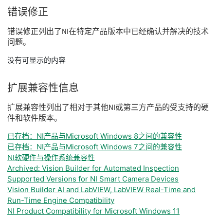
错误
修正
错误
修正
列出
了
NI
在
特定
产品
版本
中
已经
确认
并
解决
的
技术
问题。
没有可显示的内容
扩展
兼容
性
信息
扩展
兼容
性
列出
了
相
对于
其他
NI
或
第三
方
产品
的
受
支持
的
硬
件
和
软件
版本。
已存档：NI产品与Microsoft Windows 8之间的兼容性
已存档：NI产品与Microsoft Windows 7之间的兼容性
NI软硬件与操作系统兼容性
Archived: Vision Builder for Automated Inspection
Supported Versions for NI Smart Camera Devices
Vision Builder AI and LabVIEW, LabVIEW Real-Time and
Run-Time Engine Compatibility
NI Product Compatibility for Microsoft Windows 11