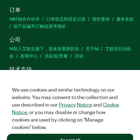
订单
NI经销合作伙伴
订单状态和历史记录
报价查询
服务条款
按产品编号订购或请求报价
公司
NI加入艾默生旗下，迎来发展新阶段
关于NI
艾默生职业机
会
新闻中心
供应链/质量
活动
技术支持
下载
产品文档
激活产品
提交服务申请
网站反馈
We use cookies and similar technology on our
website. You may consent to the collection and
we
use described in our
Privacy Notice
and
Cookie
Notice
, or you may disable or change how
cookies are used by clicking on "Manage
©
2026
NATIONAL INSTRUMENTS CORP. 恩艾 (中国) 仪器有限公司
cookies" below.
版权所有.
沪ICP备09002359号.
沪公网安备 31011502018878号
+1 877 388 1952