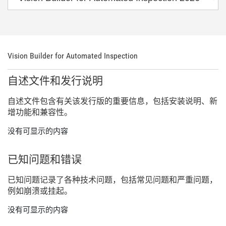
Vision Builder for Automated Inspection
自述
文件
和
发行
说明
自述
文件
包含
有关
该
发行
版
的
重要
信息，
包括
安装
说明、
新
增
功能
和
兼容
性。
没有可显示的内容
已知
问题
和
错误
已知
问题
记录
了
各种
技术
问题，
包括
常见
问题
和
严重
问题，
例如
崩溃
或
挂
起。
没有可显示的内容