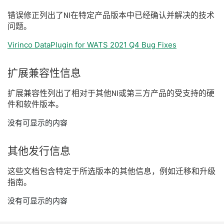
错误
修正
列出
了
NI
在
特定
产品
版本
中
已经
确认
并
解决
的
技术
问题。
Virinco DataPlugin for WATS 2021 Q4 Bug Fixes
扩展
兼容
性
信息
扩展
兼容
性
列出
了
相
对于
其他
NI
或
第三
方
产品
的
受
支持
的
硬
件
和
软件
版本。
没有可显示的内容
其他
发行
信息
这些
文
档
包含
特定
于
所
选
版本
的
其他
信息，
例如
迁移
和
升级
指南。
没有可显示的内容