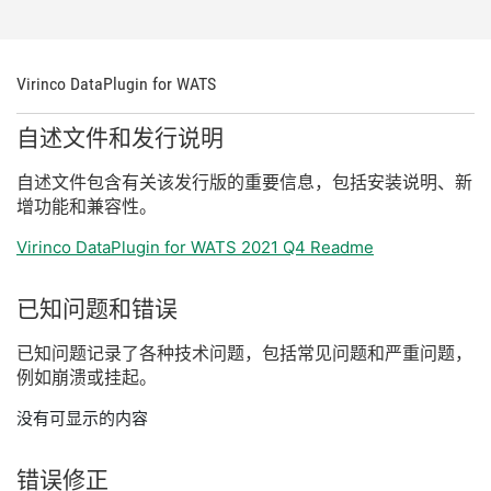
Virinco DataPlugin for WATS
自述
文件
和
发行
说明
自述
文件
包含
有关
该
发行
版
的
重要
信息，
包括
安装
说明、
新
增
功能
和
兼容
性。
Virinco DataPlugin for WATS 2021 Q4 Readme
已知
问题
和
错误
已知
问题
记录
了
各种
技术
问题，
包括
常见
问题
和
严重
问题，
例如
崩溃
或
挂
起。
没有可显示的内容
错误
修正