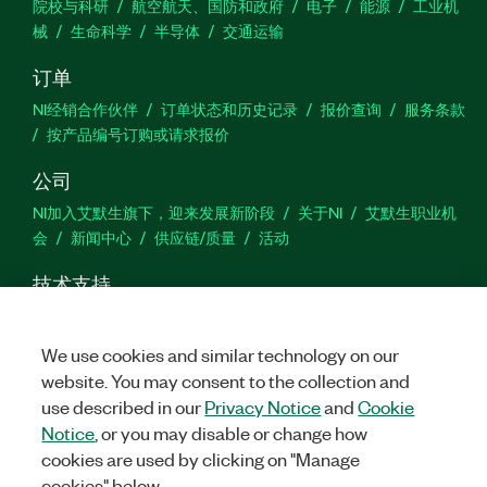
院校与科研
航空航天、国防和政府
电子
能源
工业机
械
生命科学
半导体
交通运输
订单
NI经销合作伙伴
订单状态和历史记录
报价查询
服务条款
按产品编号订购或请求报价
公司
NI加入艾默生旗下，迎来发展新阶段
关于NI
艾默生职业机
会
新闻中心
供应链/质量
活动
技术支持
下载
产品文档
激活产品
提交服务申请
网站反馈
We use cookies and similar technology on our
website. You may consent to the collection and
we
use described in our
Privacy Notice
and
Cookie
Notice
, or you may disable or change how
cookies are used by clicking on "Manage
©
2026
NATIONAL INSTRUMENTS CORP. 恩艾 (中国) 仪器有限公司
cookies" below.