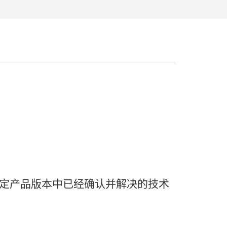
定
产品
版本
中
已经
确认
并
解决
的
技术