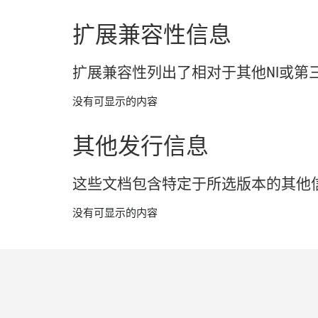
扩展
兼容
性
信息
扩展
兼容
性
列出
了
相
对于
其他
NI
或
第
没有可显示的内容
其他
发行
信息
这些
文
档
包含
特定
于
所
选
版本
的
其他
没有可显示的内容