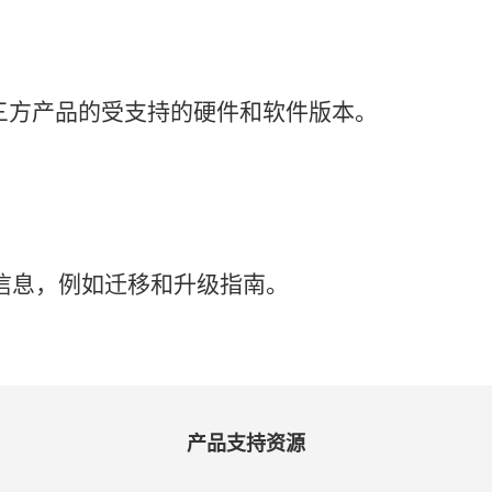
三
方
产品
的
受
支持
的
硬件
和
软件
版本。
信息，
例如
迁移
和
升级
指南。
产品
支持
资源