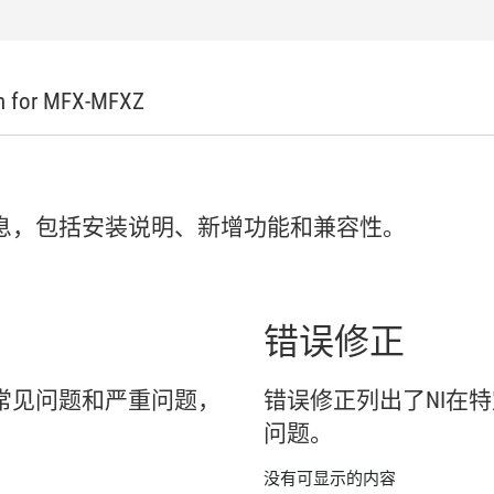
n for MFX-
MFXZ
息，
包括
安装
说明、
新增
功能
和
兼容
性。
错误
修正
常见
问题
和
严重
问题，
错误
修正
列出
了
NI
在
特
问题。
没有可显示的内容