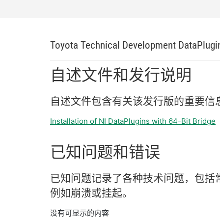
Toyota Technical Development DataPlugi
自述
文件
和
发行
说明
自述
文件
包含
有关
该
发行
版
的
重要
信
Installation of NI DataPlugins with 64-Bit Bridge
已知
问题
和
错误
已知
问题
记录
了
各种
技术
问题，
包括
例如
崩溃
或
挂
起。
没有可显示的内容