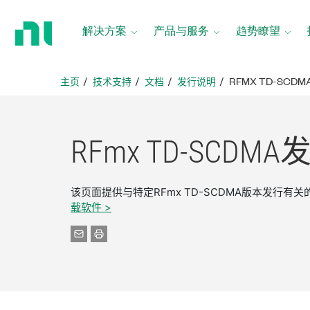
返
回
解决方案
产品与服务
趋势瞭望
主
页
主页
技术支持
文档
发行说明
RFMX TD-SCDM
RFmx TD-
SCDMA
该页面提供与特定RFmx TD-SCDMA版本发行
载软件 >