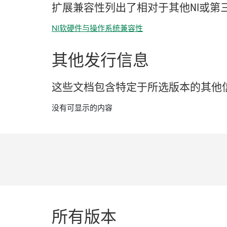
扩展
兼容
性
列出
了
相
对于
其他
NI
或
第
NI软硬件与操作系统兼容性
其他
发行
信息
这些
文
档
包含
特定
于
所
选
版本
的
其他
没有可显示的内容
所有
版本