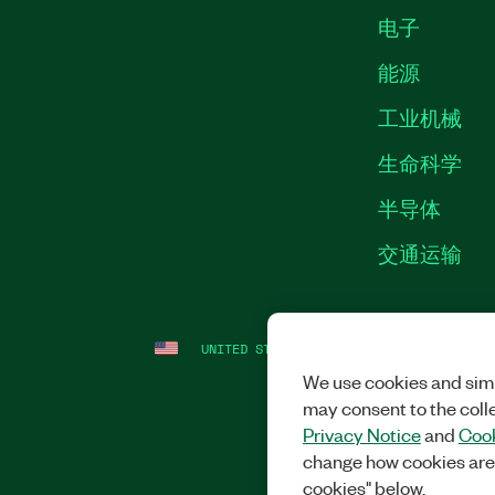
电子
能源
工业机械
生命科学
半导体
交通运输
UNITED STATES
法律信息
|
IMPRINT
|
We use cookies and simi
may consent to the coll
Privacy Notice
and
Cook
change how cookies are
cookies" below.