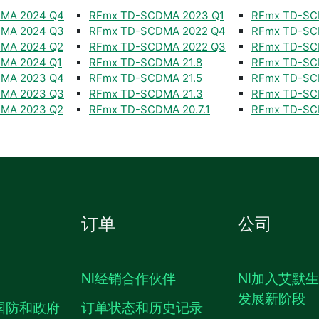
MA 2024 Q4
RFmx TD-SCDMA 2023 Q1
RFmx TD-SC
MA 2024 Q3
RFmx TD-SCDMA 2022 Q4
RFmx TD-SC
MA 2024 Q2
RFmx TD-SCDMA 2022 Q3
RFmx TD-SC
MA 2024 Q1
RFmx TD-SCDMA 21.8
RFmx TD-SC
MA 2023 Q4
RFmx TD-SCDMA 21.5
RFmx TD-SC
MA 2023 Q3
RFmx TD-SCDMA 21.3
RFmx TD-SC
MA 2023 Q2
RFmx TD-SCDMA 20.7.1
RFmx TD-SC
订单
公司
NI经销合作伙伴
NI加入艾默
发展新阶段
国防和政府
订单状态和历史记录