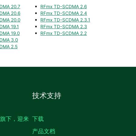
DMA 20.7
RFmx TD-SCDMA 2.6
DMA 20.6
RFmx TD-SCDMA 2.4
DMA 20.0
RFmx TD-SCDMA 2.3.1
DMA 19.1
RFmx TD-SCDMA 2.3
DMA 19.0
RFmx TD-SCDMA 2.2
DMA 3.0
DMA 2.5
技术支持
生旗下，迎来
下载
产品文档