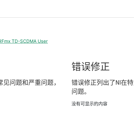
 RFmx TD-SCDMA User
错误
修正
常见
问题
和
严重
问题，
错误
修正
列出
了
NI
在
特
问题。
没有可显示的内容