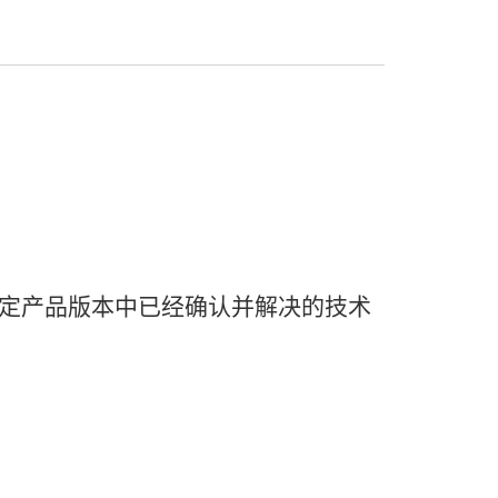
定
产品
版本
中
已经
确认
并
解决
的
技术