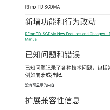
RFmx TD-
SCDMA
新增
功能
和
行为
改动
RFmx TD-SCDMA New Features and Changes -
Manual
已知
问题
和
错误
已知
问题
记录
了
各种
技术
问题，
包括
例如
崩溃
或
挂
起。
没有可显示的内容
扩展
兼容
性
信息