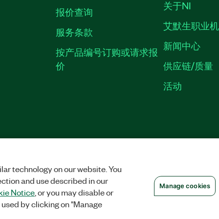
关于NI
报价查询
艾默生职业
服务条款
新闻中心
按产品编号订购或请求报
价
供应链/质量
活动
中国特定隐私声明
|
隐私声明
|
MANAGE COOKIES
©
2026
NATIONAL INS
沪ICP备09002359号.
lar technology on our website. You
ection and use described in our
Manage cookies
ie Notice
, or you may disable or
 used by clicking on "Manage