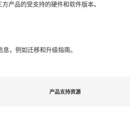
三
方
产品
的
受
支持
的
硬件
和
软件
版本。
信息，
例如
迁移
和
升级
指南。
产品
支持
资源