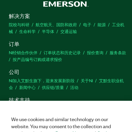
解决方案
院校与科研
航空航天、国防和政府
电子
能源
工业机
械
生命科学
半导体
交通运输
订单
NI经销合作伙伴
订单状态和历史记录
报价查询
服务条款
按产品编号订购或请求报价
公司
NI加入艾默生旗下，迎来发展新阶段
关于NI
艾默生职业机
会
新闻中心
供应链/质量
活动
技术支持
下载
产品文档
激活产品
提交服务申请
网站反馈
We use cookies and similar technology on our
website. You may consent to the collection and
we