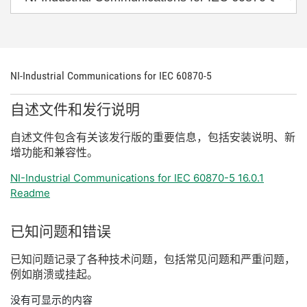
NI-
Industrial Communications for IEC 60870-5
自述
文件
和
发行
说明
自述
文件
包含
有关
该
发行
版
的
重要
信息，
包括
安装
说明、
新
增
功能
和
兼容
性。
NI-Industrial Communications for IEC 60870-5 16.0.1
Readme
已知
问题
和
错误
已知
问题
记录
了
各种
技术
问题，
包括
常见
问题
和
严重
问题，
例如
崩溃
或
挂
起。
没有可显示的内容