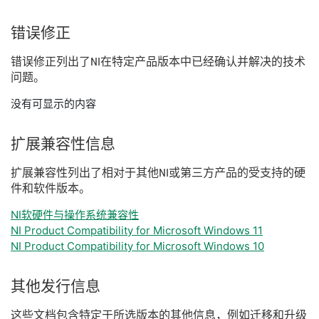
错误
修正
错误
修正
列出
了
NI
在
特定
产品
版本
中
已经
确认
并
解决
的
技术
问题。
没有可显示的内容
扩展
兼容
性
信息
扩展
兼容
性
列出
了
相
对于
其他
NI
或
第三
方
产品
的
受
支持
的
硬
件
和
软件
版本。
NI软硬件与操作系统兼容性
NI Product Compatibility for Microsoft Windows 11
NI Product Compatibility for Microsoft Windows 10
其他
发行
信息
这些
文
档
包含
特定
于
所
选
版本
的
其他
信息，
例如
迁移
和
升级