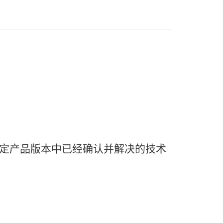
定
产品
版本
中
已经
确认
并
解决
的
技术