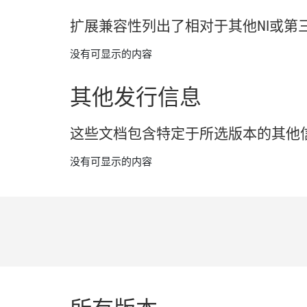
扩展
兼容
性
列出
了
相
对于
其他
NI
或
第
没有可显示的内容
其他
发行
信息
这些
文
档
包含
特定
于
所
选
版本
的
其他
没有可显示的内容