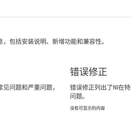
息，
包括
安装
说明、
新增
功能
和
兼容
性。
错误
修正
常见
问题
和
严重
问题，
错误
修正
列出
了
NI
在
特
问题。
没有可显示的内容