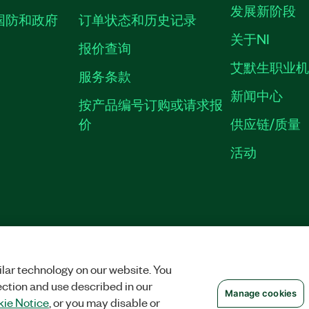
发展新阶段
国防和政府
订单状态和历史记录
关于NI
报价查询
艾默生职业
服务条款
新闻中心
按产品编号订购或请求报
价
供应链/质量
活动
中国特定隐私声明
|
隐私声明
|
MANAGE COOKIES
©
2026
NATIONAL INS
沪ICP备09002359号.
lar technology on our website. You
ection and use described in our
Manage cookies
ie Notice
, or you may disable or