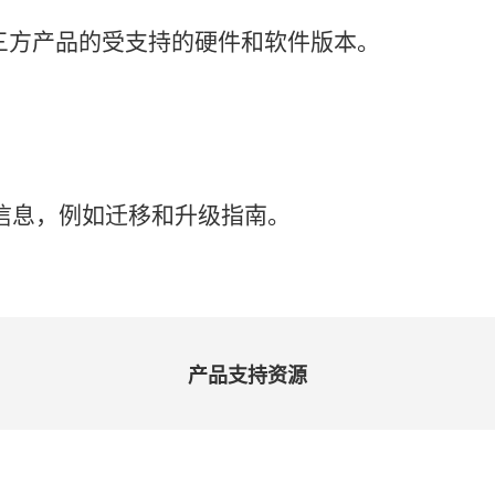
三
方
产品
的
受
支持
的
硬件
和
软件
版本。
信息，
例如
迁移
和
升级
指南。
产品
支持
资源