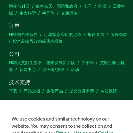
院校与科研
航空航天、国防和政府
电子
能源
工业机
械
生命科学
半导体
交通运输
订单
NI经销合作伙伴
订单状态和历史记录
报价查询
服务条款
按产品编号订购或请求报价
公司
NI加入艾默生旗下，迎来发展新阶段
关于NI
艾默生职业机
会
新闻中心
供应链/质量
活动
技术支持
下载
产品文档
激活产品
提交服务申请
网站反馈
we
We use cookies and similar technology on our
website. You may consent to the collection and
use described in our
Privacy Notice
and
Cookie
©
NATIONAL INSTRUMENTS CORP. 恩艾 (中国) 仪器有限公司 版权所