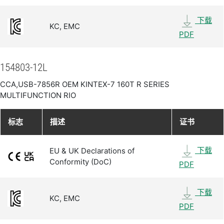
下载
KC, EMC
PDF
154803-12L
CCA,USB-7856R OEM KINTEX-7 160T R SERIES
MULTIFUNCTION RIO
标志
描述
证书
下载
EU & UK Declarations of
Conformity (DoC)
PDF
下载
KC, EMC
PDF