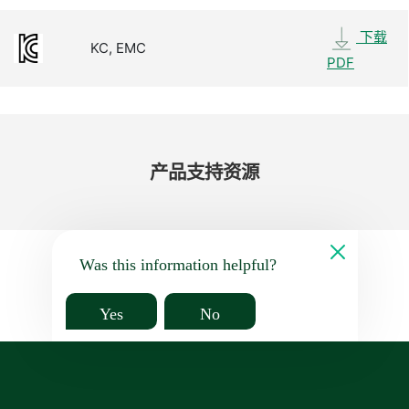
下载
KC, EMC
PDF
产品​支持​资源
Was this information helpful?
Yes
No