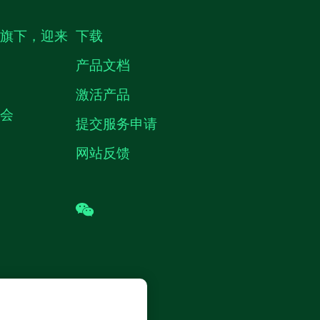
生旗下，迎来
下载
产品文档
激活产品
机会
提交服务申请
网站反馈
wechat
 (中国) 仪器有限公司 版权所有.
沪ICP
8878号