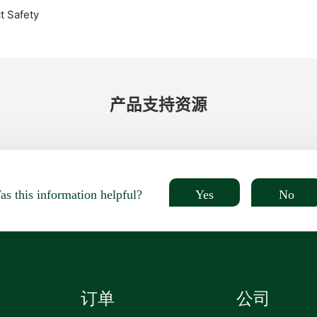
t Safety
产品​支持​资源
Yes
No
s this information helpful?
订单
公司