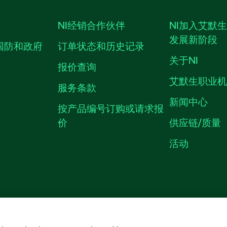
NI经销合作伙伴
NI加入艾默
发展新阶段
国防和政府
订单状态和历史记录
关于NI
报价查询
艾默生职业
服务条款
新闻中心
按产品编号订购或请求报
价
供应链/质量
活动
隐私声明
|
MANAGE COOKIES
©
NATIONAL INSTRUMENTS CORP. 恩艾
备09002359号.
沪公网安备 3101150201